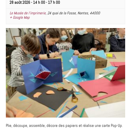
28 août 2026 - 14 h 00
-
17 h 00
Le Musée de l’imprimerie
,
24 quai de la Fosse
,
Nantes
,
44000
+ Google Map
Plie, découpe, assemble, décore des papiers et réalise une carte Pop-Up.