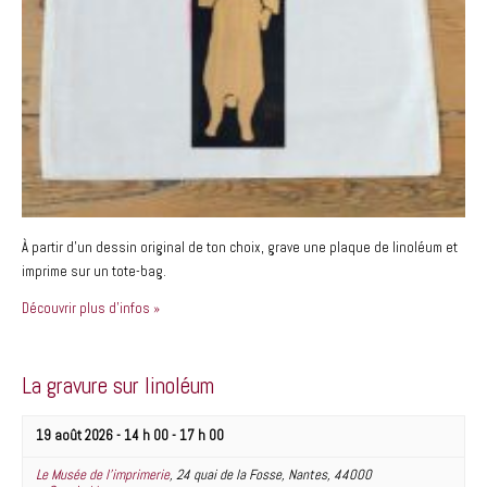
m
n
e
e
n
m
t
e
s
n
t
s
À partir d’un dessin original de ton choix, grave une plaque de linoléum et
imprime sur un tote-bag.
Découvrir plus d'infos »
La gravure sur linoléum
19 août 2026 - 14 h 00
-
17 h 00
Le Musée de l’imprimerie
,
24 quai de la Fosse
,
Nantes
,
44000