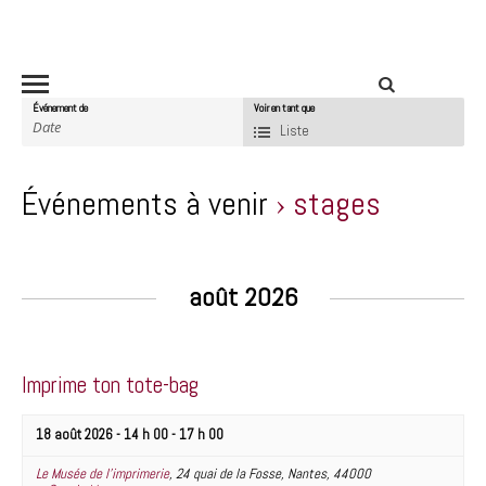
Événement de
Voir en tant que
N
Liste
a
v
Événements à venir
› stages
i
g
N
a
a
août 2026
t
v
i
i
o
g
n
Imprime ton tote-bag
a
p
t
18 août 2026 - 14 h 00
-
17 h 00
a
i
r
Le Musée de l’imprimerie
,
24 quai de la Fosse
,
Nantes
,
44000