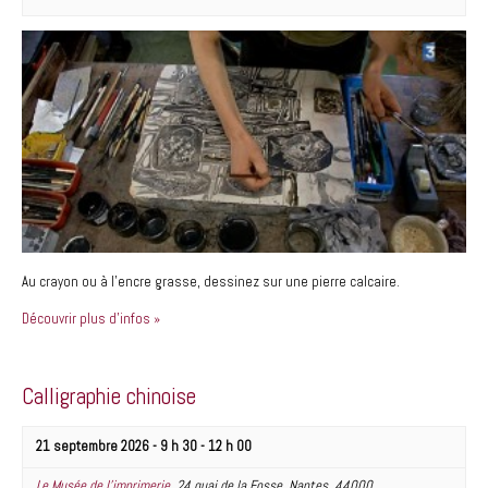
Au crayon ou à l’encre grasse, dessinez sur une pierre calcaire.
Découvrir plus d'infos »
Calligraphie chinoise
21 septembre 2026 - 9 h 30
-
12 h 00
Le Musée de l’imprimerie
,
24 quai de la Fosse
,
Nantes
,
44000