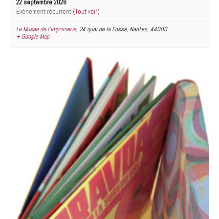
22 septembre 2026
Événement récurrent
(Tout voir)
Le Musée de l’imprimerie
,
24 quai de la Fosse
,
Nantes
,
44000
+ Google Map