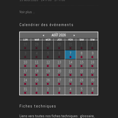
Voir plus …
Calendrier des événements
«
AOÛT 2026
»
LUN
MAR
MER
JEU
VEN
SAM
DIM
27
28
29
30
31
1
2
3
4
5
6
7
8
9
10
11
12
13
14
15
16
17
18
19
20
21
22
23
24
25
26
27
28
29
30
31
1
2
3
4
5
6
Fiches techniques
Liens vers toutes nos fiches techniques : glossaire,