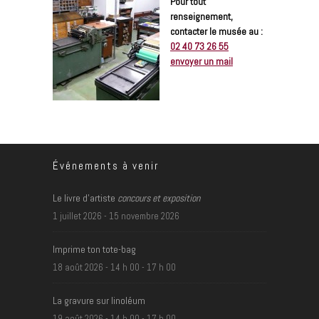
Pour tout
renseignement,
contacter le musée au :
02 40 73 26 55
envoyer un mail
Événements à venir
Le livre d’artiste
concours et exposition
1 juillet 2026
-
15 novembre 2026
Imprime ton tote-bag
18 août 2026 - 14 h 00
-
17 h 00
La gravure sur linoléum
19 août 2026 - 14 h 00
-
17 h 00