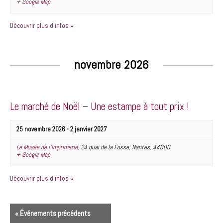
+ Google Map
o
l
n
'
Découvrir plus d'infos »
p
a
a
f
r
f
novembre 2026
L
i
i
c
s
h
Le marché de Noël – Une estampe à tout prix !
t
a
e
g
25 novembre 2026
-
2 janvier 2027
d
e
Le Musée de l’imprimerie
,
24 quai de la Fosse
,
Nantes
,
44000
'
d
+ Google Map
é
e
v
Découvrir plus d'infos »
s
é
é
n
v
N
«
Événements précédents
e
é