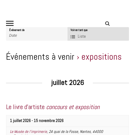
Événement de
Voir en tant que
N
Liste
a
v
Événements à venir
› expositions
i
g
N
a
a
juillet 2026
t
v
i
i
o
g
n
Le livre d’artiste
concours et exposition
a
p
t
1 juillet 2026
-
15 novembre 2026
a
i
r
Le Musée de l’imprimerie
,
24 quai de la Fosse
,
Nantes
,
44000