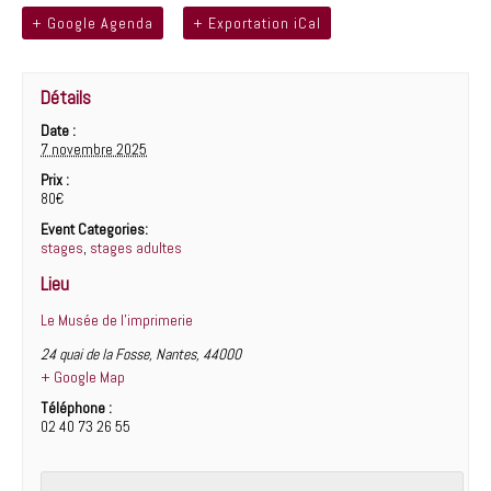
bo
tt
ag
+ Google Agenda
+ Exportation iCal
ok
er
er
Détails
Date :
7 novembre 2025
Prix :
80€
Event Categories:
stages
,
stages adultes
Lieu
Le Musée de l’imprimerie
24 quai de la Fosse
,
Nantes
,
44000
+ Google Map
Téléphone :
02 40 73 26 55