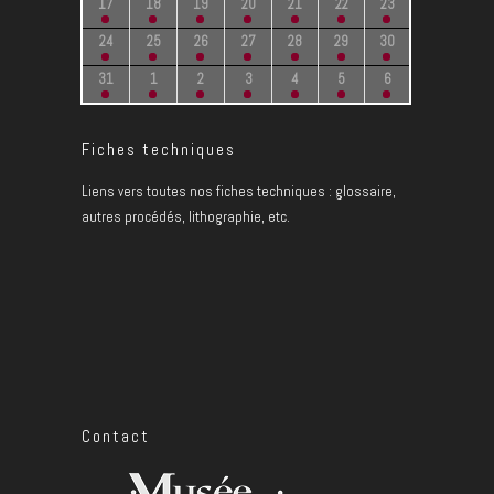
17
18
19
20
21
22
23
24
25
26
27
28
29
30
31
1
2
3
4
5
6
Fiches techniques
Liens vers toutes nos fiches techniques : glossaire,
autres procédés, lithographie, etc.
Contact