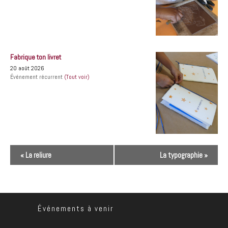
Fabrique ton livret
20 août 2026
Événement récurrent
(Tout voir)
N
«
La reliure
La typographie
»
a
v
i
g
Événements à venir
a