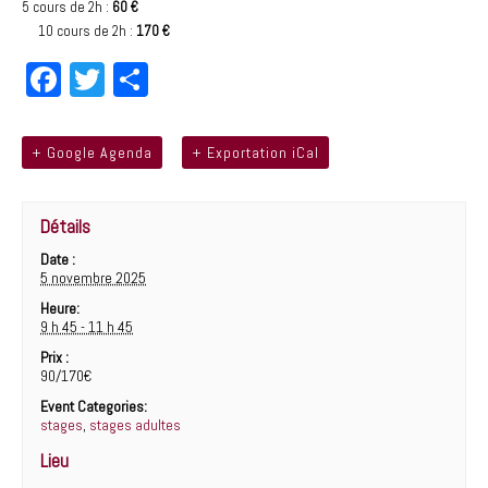
5 cours de 2h :
60 €
10 cours de 2h :
170 €
Fa
T
Pa
ce
wi
rt
bo
tt
ag
+ Google Agenda
+ Exportation iCal
ok
er
er
Détails
Date :
5 novembre 2025
Heure:
9 h 45 - 11 h 45
Prix :
90/170€
Event Categories:
stages
,
stages adultes
Lieu