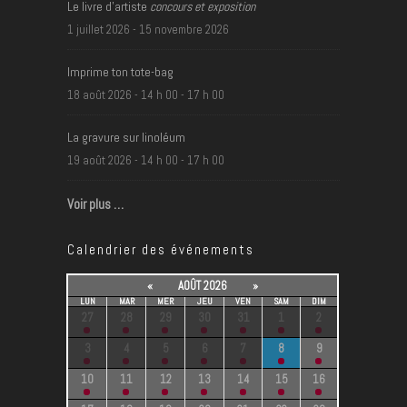
Le livre d’artiste
concours et exposition
t
1 juillet 2026
-
15 novembre 2026
i
o
Imprime ton tote-bag
n
18 août 2026 - 14 h 00
-
17 h 00
d
e
La gravure sur linoléum
l
19 août 2026 - 14 h 00
-
17 h 00
'
Voir plus …
é
v
Calendrier des événements
é
n
«
AOÛT 2026
»
e
LUN
MAR
MER
JEU
VEN
SAM
DIM
27
28
29
30
31
1
2
m
3
4
5
6
7
8
9
e
n
10
11
12
13
14
15
16
t