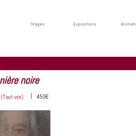
Stages
Expositions
Animat
nière noire
|
450€
t
(Tout voir)