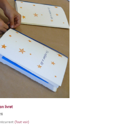
on livret
26
récurrent
(Tout voir)