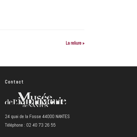
La reliure
»
Contact
24 quai de la Fosse 44000 NANTES
Téléphone : 02 40 73 26 55