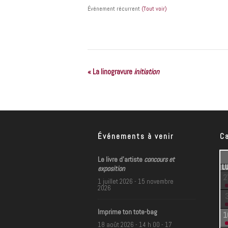
Événement récurrent
(Tout voir)
«
La linogravure
initiation
N
a
v
i
Événements à venir
C
g
Le livre d’artiste
concours et
L
exposition
a
2
1 juillet 2026
-
15 novembre
2026
t
i
Imprime ton tote-bag
1
18 août 2026 - 14 h 00
-
17