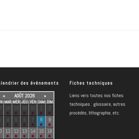
alendrier des événements
Fiches techniques
Liens vers toutes nos fiches
«
AOÛT 2026
»
UN
MAR
MER
JEU
VEN
SAM
DIM
techniques : glossaire, autres
7
28
29
30
31
1
2
procédés, lithographie, etc.
3
4
5
6
7
8
9
0
11
12
13
14
15
16