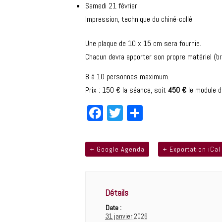
Samedi 21 février :
Impression, technique du chiné-collé
Une plaque de 10 x 15 cm sera fournie.
Chacun devra apporter son propre matériel (bru
8 à 10 personnes maximum.
Prix : 150 € la séance, soit
450 €
le module d
Fa
T
Pa
ce
wi
rt
bo
tt
ag
+ Google Agenda
+ Exportation iCal
ok
er
er
Détails
Date :
31 janvier 2026