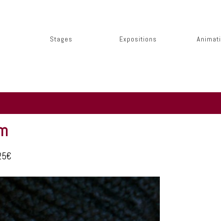
Stages
Expositions
Animat
um
25€