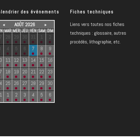
alendrier des événements
Fiches techniques
Liens vers toutes nos fiches
«
AOÛT 2026
»
UN
MAR
MER
JEU
VEN
SAM
DIM
techniques : glossaire, autres
7
28
29
30
31
1
2
procédés, lithographie, etc.
3
4
5
6
7
8
9
0
11
12
13
14
15
16
7
18
19
20
21
22
23
4
25
26
27
28
29
30
1
1
2
3
4
5
6