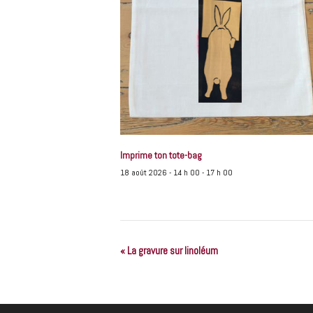
Imprime ton tote-bag
18 août 2026 - 14 h 00
-
17 h 00
«
La gravure sur linoléum
N
a
v