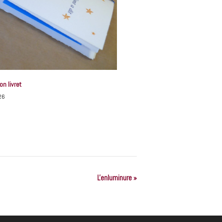
on livret
26
L'enluminure
»