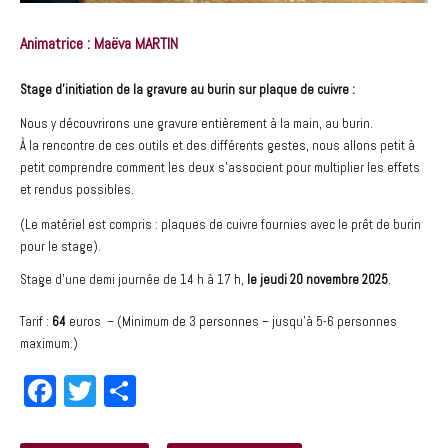
Animatrice : Maëva MARTIN
Stage d’initiation de la gravure au burin sur plaque de cuivre :
Nous y découvrirons une gravure entièrement à la main, au burin.
À la rencontre de ces outils et des différents gestes, nous allons petit à
petit comprendre comment les deux s’associent pour multiplier les effets
et rendus possibles.
(Le matériel est compris : plaques de cuivre fournies avec le prêt de burin
pour le stage).
Stage d’une demi journée de 14 h à 17 h,
le jeudi 20 novembre 2025
.
Tarif :
64
euros – (Minimum de 3 personnes – jusqu’à 5-6 personnes
maximum.)
Fa
T
Pa
ce
wi
rt