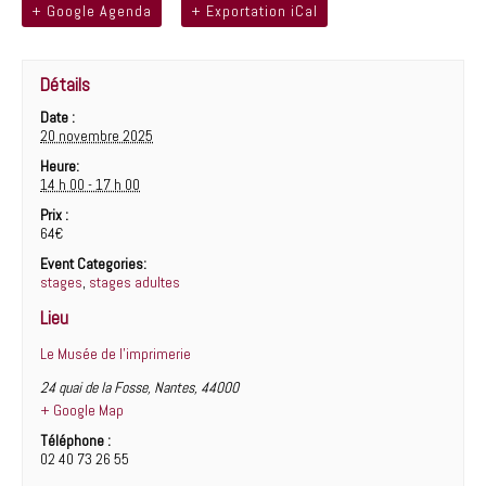
bo
tt
ag
+ Google Agenda
+ Exportation iCal
ok
er
er
Détails
Date :
20 novembre 2025
Heure:
14 h 00 - 17 h 00
Prix :
64€
Event Categories:
stages
,
stages adultes
Lieu
Le Musée de l’imprimerie
24 quai de la Fosse
,
Nantes
,
44000
+ Google Map
Téléphone :
02 40 73 26 55