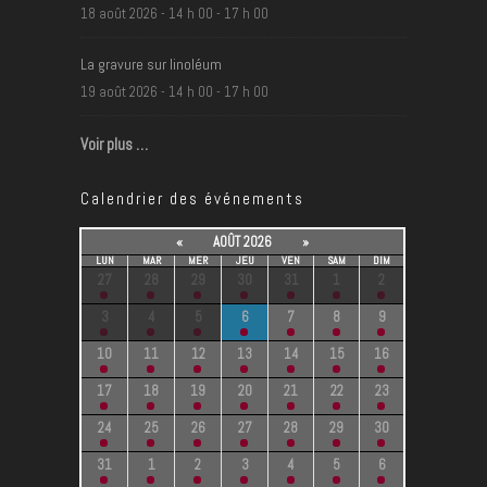
18 août 2026 - 14 h 00
-
17 h 00
e
l
La gravure sur linoléum
'
19 août 2026 - 14 h 00
-
17 h 00
é
v
Voir plus …
é
n
Calendrier des événements
e
«
AOÛT 2026
»
m
LUN
MAR
MER
JEU
VEN
SAM
DIM
e
27
28
29
30
31
1
2
n
3
4
5
6
7
8
9
t
10
11
12
13
14
15
16
17
18
19
20
21
22
23
24
25
26
27
28
29
30
31
1
2
3
4
5
6