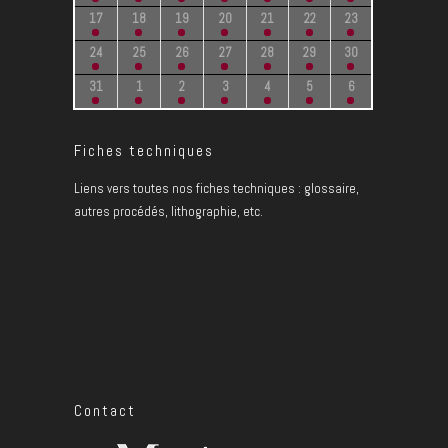
17
18
19
20
21
22
23
24
25
26
27
28
29
30
31
1
2
3
4
5
6
Fiches techniques
Liens vers toutes nos fiches techniques : glossaire,
autres procédés, lithographie, etc.
Contact