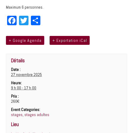
Maximum 6 personnes.
Fa
T
Pa
ce
wi
rt
bo
tt
ag
+ Google Agenda
+ Exportation iCal
ok
er
er
Détails
Date :
27 novembre 2025
Heure:
9 h 00 - 17 h 00
Prix :
260€
Event Categories:
stages
,
stages adultes
Lieu