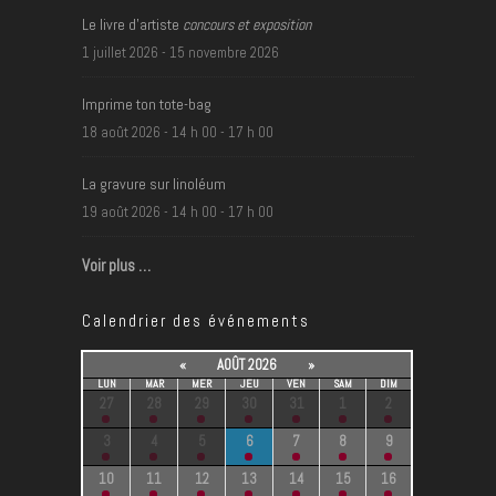
t
Le livre d’artiste
concours et exposition
i
1 juillet 2026
-
15 novembre 2026
o
n
Imprime ton tote-bag
d
18 août 2026 - 14 h 00
-
17 h 00
e
La gravure sur linoléum
l
19 août 2026 - 14 h 00
-
17 h 00
'
é
Voir plus …
v
é
Calendrier des événements
n
e
«
AOÛT 2026
»
LUN
MAR
MER
JEU
VEN
SAM
DIM
m
27
28
29
30
31
1
2
e
3
4
5
6
7
8
9
n
10
11
12
13
14
15
16
t