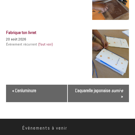
Fabrique ton livret
20 août 2026
Événement récurrent
(Tout voir)
N
«
L'enluminure
L'aquarelle japonaise
sumi-e
a
»
v
i
g
Événements à venir
a