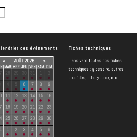
alendrier des événements
Fiches techniques
Liens vers toutes nos fiches
«
AOÛT 2026
»
UN
MAR
MER
JEU
VEN
SAM
DIM
techniques : glossaire, autres
7
28
29
30
31
1
2
procédés, lithographie, etc.
3
4
5
6
7
8
9
0
11
12
13
14
15
16
7
18
19
20
21
22
23
4
25
26
27
28
29
30
1
1
2
3
4
5
6