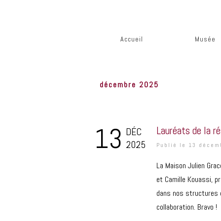
Accueil
Musée
décembre 2025
13
Lauréats de la r
DÉC
2025
Publié le 13 déce
La Maison Julien Grac
et Camille Kouassi, pr
dans nos structures dè
collaboration. Bravo !