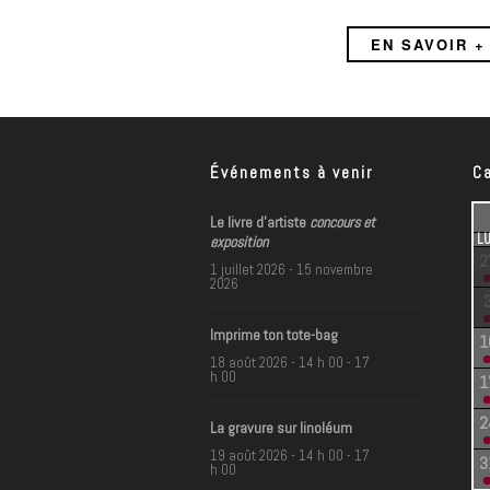
EN SAVOIR +
Événements à venir
C
Le livre d’artiste
concours et
L
exposition
2
1 juillet 2026
-
15 novembre
2026
Imprime ton tote-bag
1
18 août 2026 - 14 h 00
-
17
h 00
1
2
La gravure sur linoléum
19 août 2026 - 14 h 00
-
17
3
h 00