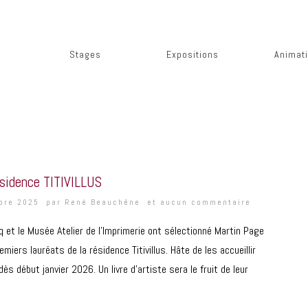
Stages
Expositions
Animat
ésidence TITIVILLUS
mbre 2025 par
René Beauchêne
et
aucun commentaire
q et le Musée Atelier de l’Imprimerie ont sélectionné Martin Page
emiers lauréats de la résidence Titivillus. Hâte de les accueillir
s début janvier 2026. Un livre d’artiste sera le fruit de leur