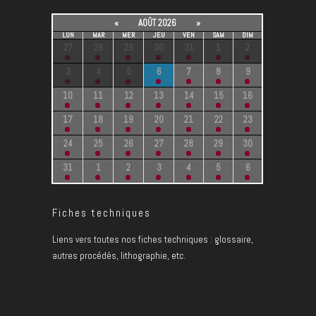
«
AOÛT 2026
»
LUN
MAR
MER
JEU
VEN
SAM
DIM
27
28
29
30
31
1
2
3
4
5
6
7
8
9
10
11
12
13
14
15
16
17
18
19
20
21
22
23
24
25
26
27
28
29
30
31
1
2
3
4
5
6
Fiches techniques
Liens vers toutes nos fiches techniques : glossaire,
autres procédés, lithographie, etc.