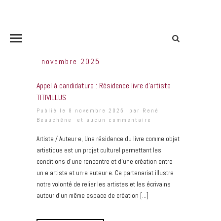
novembre 2025
Appel à candidature : Résidence livre d’artiste
TITIVILLUS
Publié le 8 novembre 2025 par
René
Beauchêne
et
aucun commentaire
Artiste / Auteur·e, Une résidence du livre comme objet
artistique est un projet culturel permettant les
conditions d’une rencontre et d’une création entre
un·e artiste et un·e auteur·e. Ce partenariat illustre
notre volonté de relier les artistes et les écrivains
autour d’un même espace de création […]