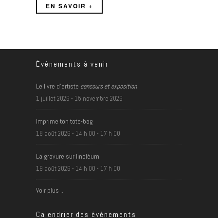
EN SAVOIR +
Événements à venir
Le livre d’artiste
concours et exposition
1 juillet 2026
-
15 novembre 2026
Imprime ton tote-bag
18 août 2026 - 14 h 00
-
17 h 00
La gravure sur linoléum
19 août 2026 - 14 h 00
-
17 h 00
Voir plus …
Calendrier des événements